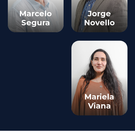
Personales
Marcelo
Jorge
Segura
Novello
Director
Departamento
Nuevos
Contable
Negocios
Mariela
Viana