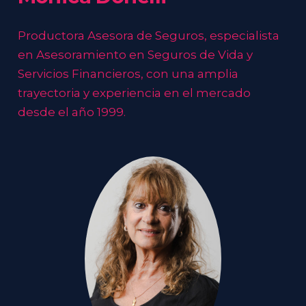
carrera al servicio de quienes necesitan
cuidar lo que más valoran: su vida, su familia y
Productora Asesora de Seguros, especialista
su trabajo.
en Asesoramiento en Seguros de Vida y
Servicios Financieros, con una amplia
trayectoria y experiencia en el mercado
desde el año 1999.