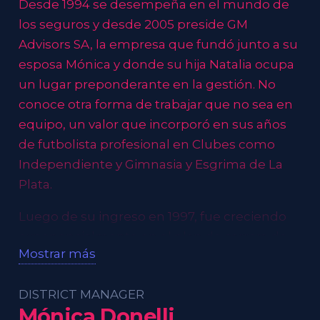
Desde 1994 se desempeña en el mundo de
los seguros y desde 2005 preside GM
Advisors SA, la empresa que fundó junto a su
esposa Mónica y donde su hija Natalia ocupa
un lugar preponderante en la gestión. No
conoce otra forma de trabajar que no sea en
equipo, un valor que incorporó en sus años
de futbolista profesional en Clubes como
Independiente y Gimnasia y Esgrima de La
Plata.
Luego de su ingreso en 1997, fue creciendo
exponencialmente en el plan de carrera de
Mostrar más
Zurich donde actualmente es Branch
Manager. Desde su rol busca inspirar y
DISTRICT MANAGER
motivar a aquellos que alguna vez como él,
Mónica Donelli
comenzaron su camino en busca de una