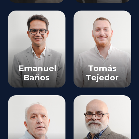
Ejecutivo
Administración
Riesgos
Vida
Varios
Siniestros
Emanuel
Tomás
Baños
Tejedor
Ejecutivo
Motor
Ejecutivo
Hogar
ART y Vida
Accidentes
Colectivo