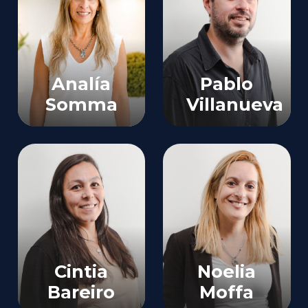
Analía
Pablo
Somma
Villanueva
Directora
Administración
Comercial
Senior
Vida y Retiro
Vida
Cintia
Noelia
Bareiro
Moffa